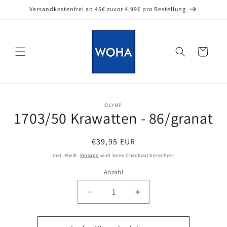
Direkt
Versandkostenfrei ab 45€ zuvor 4,99€ pro Bestellung
zum
Inhalt
Warenkorb
OLYMP
oduktinformationen
1703/50 Krawatten - 86/granat
ringen
Normaler
€39,95 EUR
Preis
inkl. MwSt.
Versand
wird beim Checkout berechnet
Anzahl
Verringere
Erhöhe
die
die
Menge
Menge