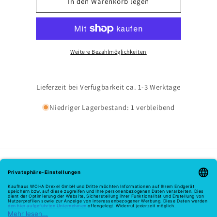
für
für
In den Warenkorb legen
1703/50
1703/50
Krawatten
Krawatten
-
-
86/granat
86/granat
Weitere Bezahlmöglichkeiten
Lieferzeit bei Verfügbarkeit ca. 1-3 Werktage
Niedriger Lagerbestand: 1 verbleibend
Melde dich hier zu unserem Newsletter an
E-Mail