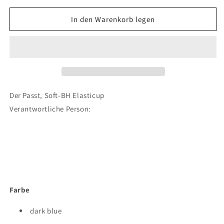
Menge
Menge
für
für
In den Warenkorb legen
BH
BH
ohne
ohne
Bügel
Bügel
Der Passt, Soft-BH Elasticup
Verantwortliche Person:
Farbe
dark blue