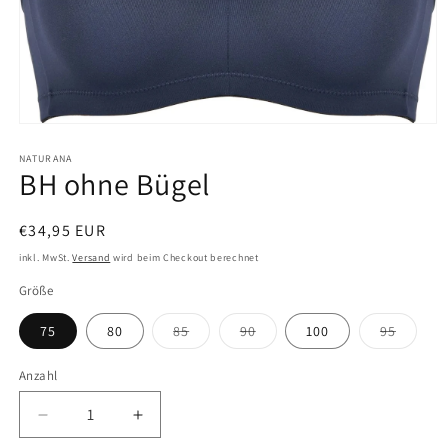
Medien
1
in
NATURANA
BH ohne Bügel
Modal
öffnen
Normaler
€34,95 EUR
Preis
inkl. MwSt.
Versand
wird beim Checkout berechnet
Größe
Variante
Variante
Variant
75
80
85
90
100
95
ausverkauft
ausverkauft
ausverk
oder
oder
oder
nicht
nicht
nicht
Anzahl
verfügbar
verfügbar
verfügb
Verringere
Erhöhe
die
die