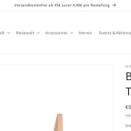
Versandkostenfrei ab 45€ zuvor 4,99€ pro Bestellung
lt
Reisewelt
Accessoires
Herren
Events & Aktion
SL
B
T
N
€
Pr
ink
Gr