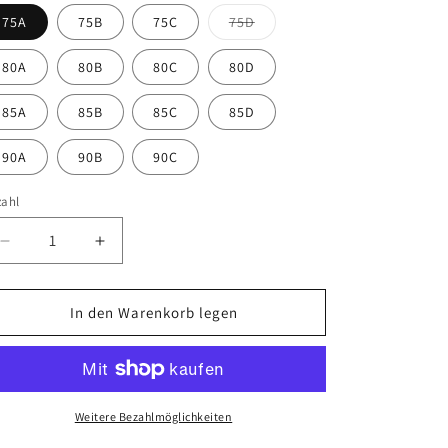
Variante
75A
75B
75C
75D
ausverkauft
oder
nicht
80A
80B
80C
80D
verfügbar
85A
85B
85C
85D
90A
90B
90C
zahl
Verringere
Erhöhe
die
die
Menge
Menge
für
für
In den Warenkorb legen
Body
Body
Make-
Make-
up
up
Soft
Soft
Touch
Touch
Weitere Bezahlmöglichkeiten
P
P