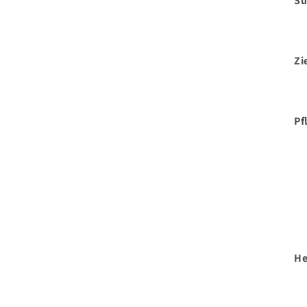
Su
Zi
Pf
He