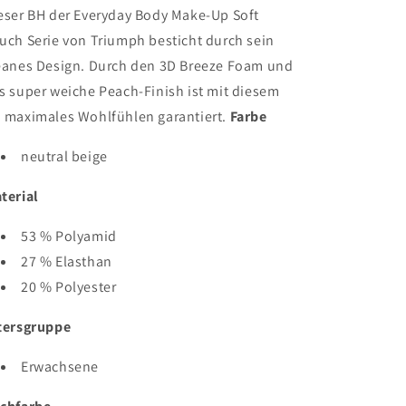
EX
EX
eser BH der Everyday Body Make-Up Soft
uch Serie von Triumph besticht durch sein
eanes Design. Durch den 3D Breeze Foam und
s super weiche Peach-Finish ist mit diesem
 maximales Wohlfühlen garantiert.
Farbe
neutral beige
terial
53 % Polyamid
27 % Elasthan
20 % Polyester
tersgruppe
Erwachsene