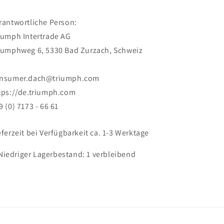
rantwortliche Person:
iumph Intertrade AG
iumphweg 6, 5330 Bad Zurzach, Schweiz
nsumer.dach@triumph.com
tps://de.triumph.com
9 (0) 7173 - 66 61
eferzeit bei Verfügbarkeit ca. 1-3 Werktage
Niedriger Lagerbestand: 1 verbleibend