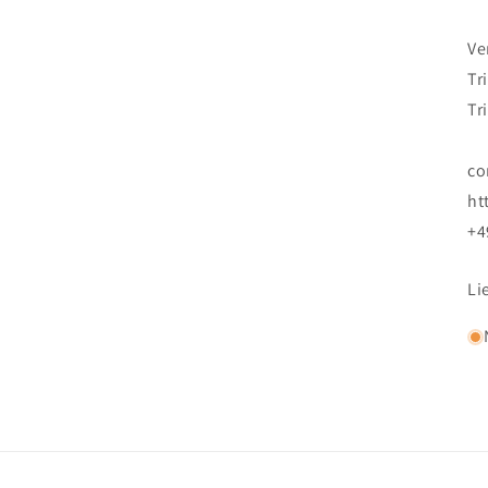
Ve
Tr
Tr
co
ht
+4
Li