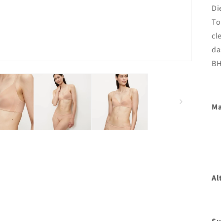
Di
To
cl
da
BH
Ma
Al