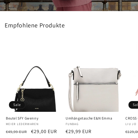
Empfohlene Produkte
Sale
Sa
Beutel SFY Gwenny
Umhängetasche E&N Emma
CROSS
Anbieter:
MEIER LEDERWAREN
Anbieter:
FUNBAG
Anbiet
LIU JO
Normaler
Verkaufspreis
€29,00 EUR
Normaler
€29,99 EUR
Norm
€49,99 EUR
€129,0