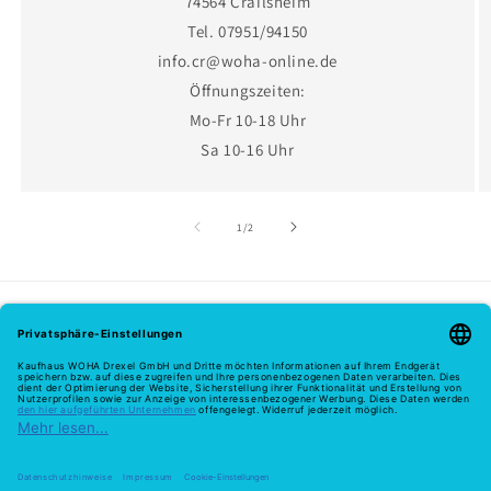
74564 Crailsheim
Tel. 07951/94150
info.cr@woha-online.de
Öffnungszeiten:
Mo-Fr 10-18 Uhr
Sa 10-16 Uhr
von
1
/
2
Melde dich hier zu unserem Newsletter an
E-Mail
Zahlungsmethoden