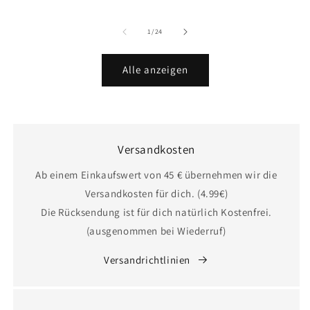
Preis
Preis
Preis
von
1
/
24
Alle anzeigen
Versandkosten
Ab einem Einkaufswert von 45 € übernehmen wir die
Versandkosten für dich. (4.99€)
Die Rücksendung ist für dich natürlich Kostenfrei.
(ausgenommen bei Wiederruf)
Versandrichtlinien