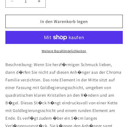
Verringere
Erhöhe
die
die
Menge
Menge
für
für
In den Warenkorb legen
Chroma
Chroma
Anh�nger,
Anh�nger,
Herz,
Herz,
Rot,
Rot,
Weitere Bezahlmöglichkeiten
Goldlegierungsschicht
Goldlegierungsschicht
Beschreibung: Wenn Sie herzf�rmigen Schmuck lieben,
dann d�rfen Sie nicht auf diesen Anh�nger aus der Chroma
Familie verzichten. Das rote Element in der Mitte sitzt auf
einer Fassung mit Goldlegierungsschicht, umgeben von
quadratischen klaren Kristallen an den R�ndern und am
B�gel. Dieses St�ck h�ngt eindrucksvoll von einer Kette
mit Goldlegierungsschicht und einem runden Element am
Ende. Es verf�gt zudem �ber ein 5�cm langes
Verl�ngerungsst�ck. Sie k�nnen den Anh�nger samt