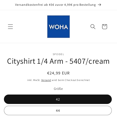
Direkt
Versandkostenfrei ab 45€ zuvor 4,99€ pro Bestellung
zum
Inhalt
Warenkorb
SPEIDEL
oduktinformationen
Cityshirt 1/4 Arm - 5407/cream
ringen
Normaler
€24,99 EUR
Preis
inkl. MwSt.
Versand
wird beim Checkout berechnet
Größe
42
44