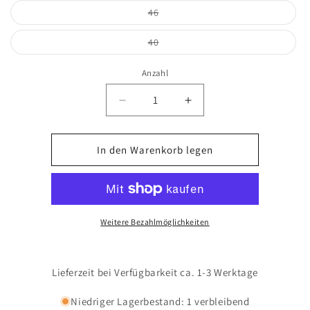
Variante
46
ausverkauft
oder
nicht
Variante
40
verfügbar
ausverkauft
oder
nicht
Anzahl
verfügbar
Verringere
Erhöhe
die
die
Menge
Menge
für
für
In den Warenkorb legen
Cityshirt
Cityshirt
1/4
1/4
Arm
Arm
-
-
5407/cream
5407/cream
Weitere Bezahlmöglichkeiten
Lieferzeit bei Verfügbarkeit ca. 1-3 Werktage
Niedriger Lagerbestand: 1 verbleibend