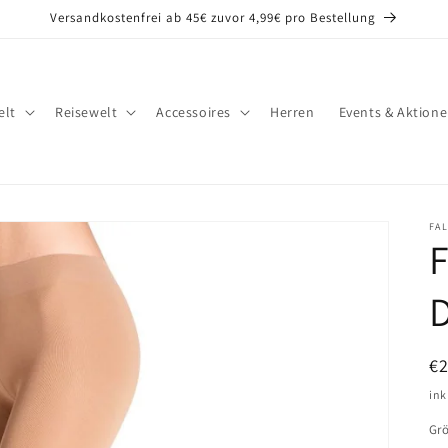
Versandkostenfrei ab 45€ zuvor 4,99€ pro Bestellung
lt
Reisewelt
Accessoires
Herren
Events & Aktion
FA
F
N
€
Pr
ink
Gr