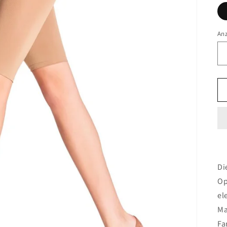
An
Di
Op
el
Ma
Fa