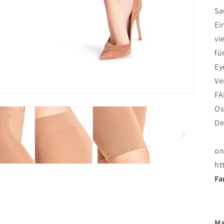
Sa
Ei
vi
fü
Ey
Ve
FA
Os
De
on
ht
Fa
Ma