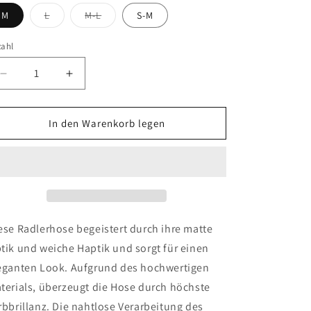
Variante
Variante
M
L
M-L
S-M
ausverkauft
ausverkauft
oder
oder
nicht
nicht
zahl
verfügbar
verfügbar
Verringere
Erhöhe
die
die
Menge
Menge
für
für
In den Warenkorb legen
FALKE
FALKE
Bike
Bike
130
130
DEN
DEN
Damen
Damen
ese Radlerhose begeistert durch ihre matte
tik und weiche Haptik und sorgt für einen
eganten Look. Aufgrund des hochwertigen
terials, überzeugt die Hose durch höchste
rbbrillanz. Die nahtlose Verarbeitung des