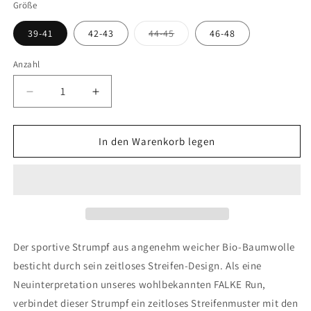
Größe
Variante
39-41
42-43
44-45
46-48
ausverkauft
oder
nicht
Anzahl
verfügbar
Verringere
Erhöhe
die
die
Menge
Menge
für
für
In den Warenkorb legen
FALKE
FALKE
Block
Block
Stripe
Stripe
Unisex
Unisex
Der sportive Strumpf aus angenehm weicher Bio-Baumwolle
besticht durch sein zeitloses Streifen-Design. Als eine
Neuinterpretation unseres wohlbekannten FALKE Run,
verbindet dieser Strumpf ein zeitloses Streifenmuster mit den