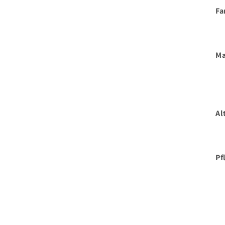
Fa
Ma
Al
Pf