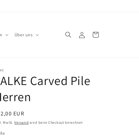
Einloggen
Warenkorb
en
Über uns
LKE
ALKE Carved Pile
Herren
ormaler
22,00 EUR
eis
l. MwSt.
Versand
wird beim Checkout berechnet
öße