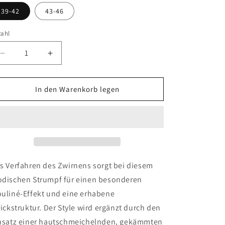
39-42
43-46
zahl
Verringere
Erhöhe
die
die
Menge
Menge
für
für
In den Warenkorb legen
FALKE
FALKE
Carved
Carved
Pile
Pile
Herren
Herren
s Verfahren des Zwirnens sorgt bei diesem
dischen Strumpf für einen besonderen
uliné-Effekt und eine erhabene
rickstruktur. Der Style wird ergänzt durch den
nsatz einer hautschmeichelnden, gekämmten