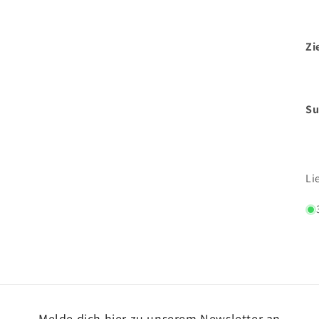
Zi
Su
Li
Melde dich hier zu unserem Newsletter an