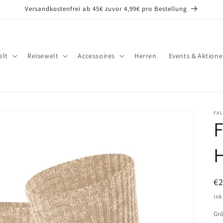
Versandkostenfrei ab 45€ zuvor 4,99€ pro Bestellung
lt
Reisewelt
Accessoires
Herren
Events & Aktion
FA
F
N
€
Pr
ink
Gr