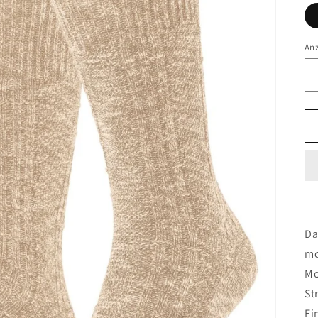
An
Da
mo
Mo
St
Ei