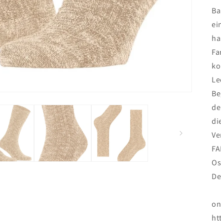
Ba
ei
ha
Fa
ko
Le
Be
de
di
Ve
FA
Os
De
on
ht