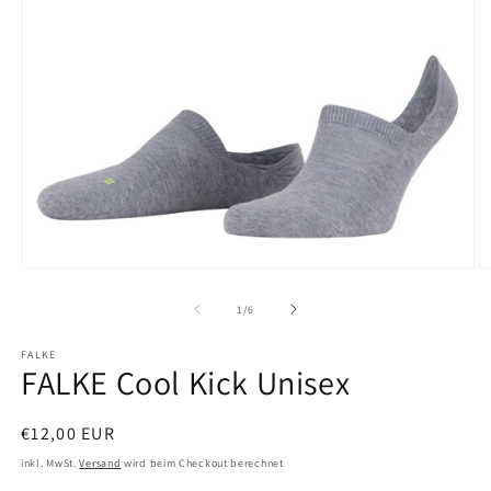
Medien
M
1
2
in
in
von
1
/
6
Modal
M
öffnen
ö
FALKE
FALKE Cool Kick Unisex
Normaler
€12,00 EUR
Preis
inkl. MwSt.
Versand
wird beim Checkout berechnet