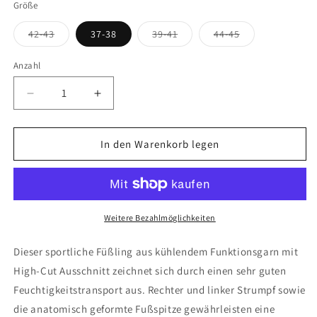
Größe
Variante
Variante
Variante
42-43
37-38
39-41
44-45
ausverkauft
ausverkauft
ausverkauft
oder
oder
oder
nicht
nicht
nicht
Anzahl
verfügbar
verfügbar
verfügbar
Verringere
Erhöhe
die
die
Menge
Menge
für
für
In den Warenkorb legen
FALKE
FALKE
Cool
Cool
Kick
Kick
Unisex
Unisex
Weitere Bezahlmöglichkeiten
Dieser sportliche Füßling aus kühlendem Funktionsgarn mit
High-Cut Ausschnitt zeichnet sich durch einen sehr guten
Feuchtigkeitstransport aus. Rechter und linker Strumpf sowie
die anatomisch geformte Fußspitze gewährleisten eine