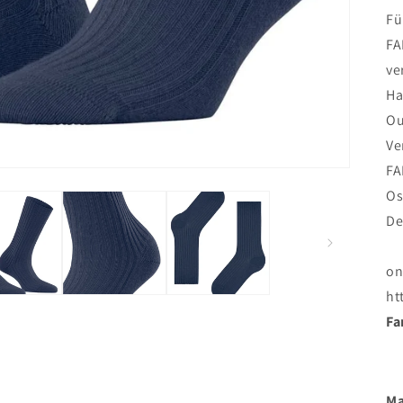
Fü
FA
ve
Ha
Ou
Ve
FA
Os
De
on
ht
Fa
Ma