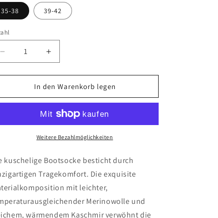
35-38
39-42
zahl
Verringere
Erhöhe
die
die
Menge
Menge
für
für
In den Warenkorb legen
FALKE
FALKE
Cosy
Cosy
Wool
Wool
Boot
Boot
Damen
Damen
Weitere Bezahlmöglichkeiten
e kuschelige Bootsocke besticht durch
nzigartigen Tragekomfort. Die exquisite
terialkomposition mit leichter,
mperaturausgleichender Merinowolle und
ichem, wärmendem Kaschmir verwöhnt die