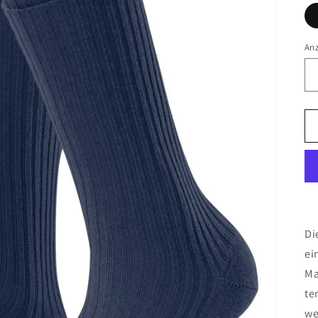
An
Di
ei
Ma
te
we