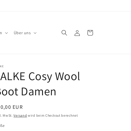
Warenkorb
Einloggen
en
Über uns
LKE
FALKE Cosy Wool
Boot Damen
ormaler
20,00 EUR
eis
l. MwSt.
Versand
wird beim Checkout berechnet
öße