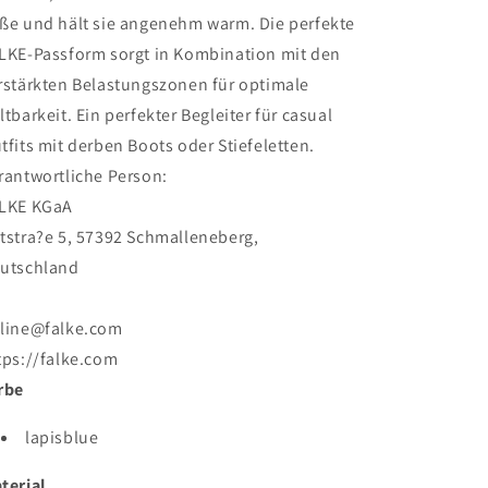
ße und hält sie angenehm warm. Die perfekte
LKE-Passform sorgt in Kombination mit den
rstärkten Belastungszonen für optimale
ltbarkeit. Ein perfekter Begleiter für casual
tfits mit derben Boots oder Stiefeletten.
rantwortliche Person:
LKE KGaA
tstra?e 5, 57392 Schmalleneberg,
utschland
line@falke.com
tps://falke.com
rbe
lapisblue
terial