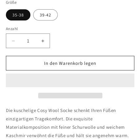
Größe
35-38
39-42
Anzahl
Verringere
Erhöhe
die
die
Menge
Menge
für
für
In den Warenkorb legen
FALKE
FALKE
Cosy
Cosy
Wool
Wool
Damen
Damen
Die kuschelige Cosy Wool Socke schenkt Ihren Füßen
einzigartigen Tragekomfort. Die exquisite
Materialkomposition mit feiner Schurwolle und weichem
Kaschmir verwöhnt die Füße und hält sie angenehm warm.