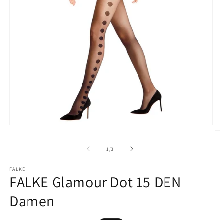
Medien
M
1
2
in
in
von
1
/
3
Modal
M
öffnen
ö
FALKE
FALKE Glamour Dot 15 DEN
Damen