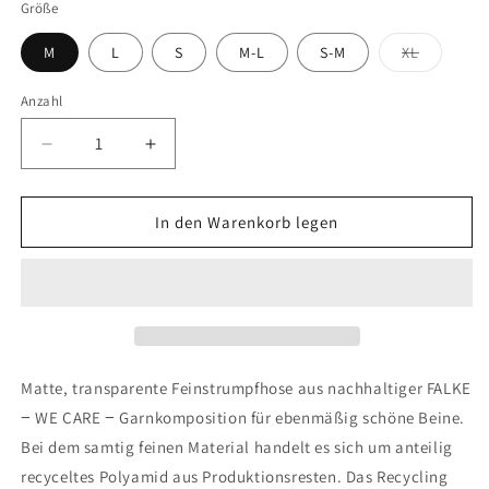
Größe
Variante
M
L
S
M-L
S-M
XL
ausverka
oder
nicht
Anzahl
verfügba
Verringere
Erhöhe
die
die
Menge
Menge
für
für
In den Warenkorb legen
FALKE
FALKE
Pure
Pure
Matt
Matt
20
20
DEN
DEN
Damen
Damen
Matte, transparente Feinstrumpfhose aus nachhaltiger FALKE
− WE CARE − Garnkomposition für ebenmäßig schöne Beine.
Bei dem samtig feinen Material handelt es sich um anteilig
recyceltes Polyamid aus Produktionsresten. Das Recycling