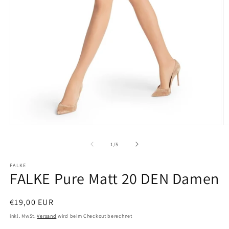
Medien
M
1
2
in
in
von
1
/
5
Modal
M
öffnen
ö
FALKE
FALKE Pure Matt 20 DEN Damen
Normaler
€19,00 EUR
Preis
inkl. MwSt.
Versand
wird beim Checkout berechnet