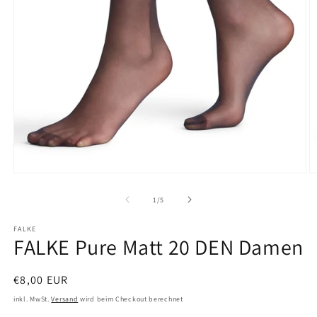
Medien
M
1
2
in
in
von
1
/
5
Modal
M
öffnen
ö
FALKE
FALKE Pure Matt 20 DEN Damen
Normaler
€8,00 EUR
Preis
inkl. MwSt.
Versand
wird beim Checkout berechnet