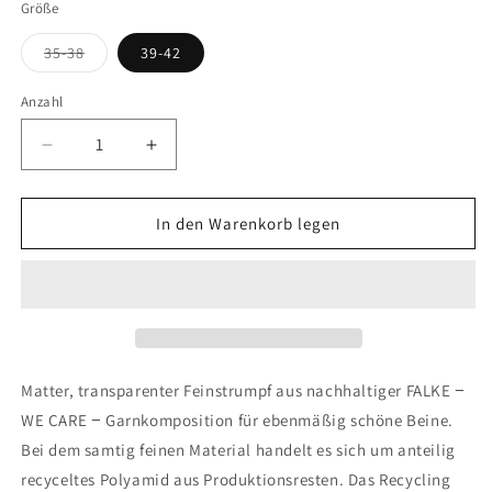
Größe
Variante
35-38
39-42
ausverkauft
oder
nicht
Anzahl
verfügbar
Verringere
Erhöhe
die
die
Menge
Menge
für
für
In den Warenkorb legen
FALKE
FALKE
Pure
Pure
Matt
Matt
20
20
DEN
DEN
Damen
Damen
Matter, transparenter Feinstrumpf aus nachhaltiger FALKE −
WE CARE − Garnkomposition für ebenmäßig schöne Beine.
Bei dem samtig feinen Material handelt es sich um anteilig
recyceltes Polyamid aus Produktionsresten. Das Recycling