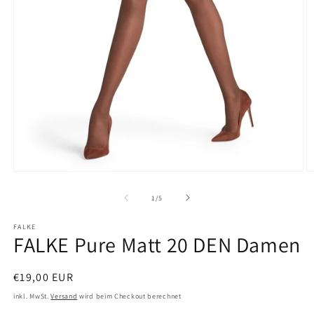
Medien
M
1
2
in
in
von
1
/
5
Modal
M
öffnen
ö
FALKE
FALKE Pure Matt 20 DEN Damen
Normaler
€19,00 EUR
Preis
inkl. MwSt.
Versand
wird beim Checkout berechnet