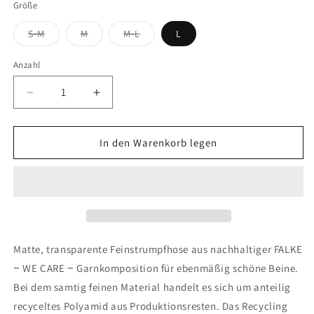
Größe
Variante
Variante
Variante
S-M
M
M-L
L
ausverkauft
ausverkauft
ausverkauft
oder
oder
oder
nicht
nicht
nicht
Anzahl
verfügbar
verfügbar
verfügbar
Verringere
Erhöhe
die
die
Menge
Menge
für
für
In den Warenkorb legen
FALKE
FALKE
Pure
Pure
Matt
Matt
20
20
DEN
DEN
Damen
Damen
Matte, transparente Feinstrumpfhose aus nachhaltiger FALKE
− WE CARE − Garnkomposition für ebenmäßig schöne Beine.
Bei dem samtig feinen Material handelt es sich um anteilig
recyceltes Polyamid aus Produktionsresten. Das Recycling