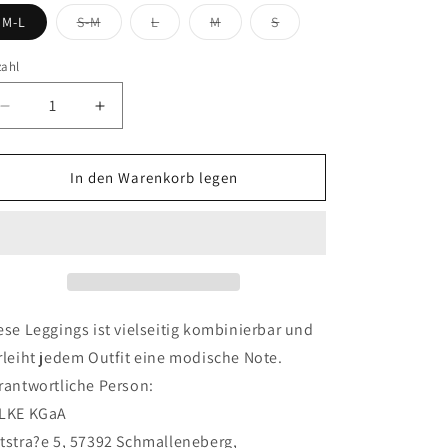
Variante
Variante
Variante
Variante
M-L
S-M
L
M
S
ausverkauft
ausverkauft
ausverkauft
ausverkauft
oder
oder
oder
oder
nicht
nicht
nicht
nicht
zahl
verfügbar
verfügbar
verfügbar
verfügbar
Verringere
Erhöhe
die
die
Menge
Menge
für
für
In den Warenkorb legen
FALKE
FALKE
Pure
Pure
Matt
Matt
50
50
DEN
DEN
Damen
Damen
ese Leggings ist vielseitig kombinierbar und
rleiht jedem Outfit eine modische Note.
rantwortliche Person:
LKE KGaA
tstra?e 5, 57392 Schmalleneberg,