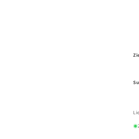
Zi
Su
Li