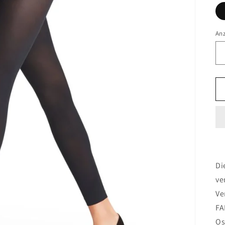
An
Di
ve
Ve
FA
Os