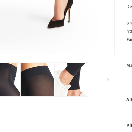
De
on
ht
Fa
Ma
Al
Pf