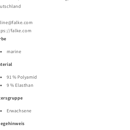
utschland
line@falke.com
tps://falke.com
rbe
marine
terial
91 % Polyamid
9 % Elasthan
tersgruppe
Erwachsene
legehinweis