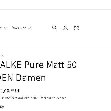
Einloggen
Warenkorb
en
Über uns
LKE
ALKE Pure Matt 50
DEN Damen
ormaler
24,00 EUR
eis
l. MwSt.
Versand
wird beim Checkout berechnet
öße