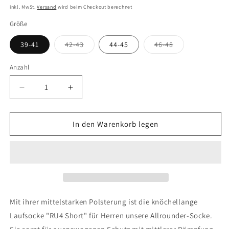
Preis
inkl. MwSt.
Versand
wird beim Checkout berechnet
Größe
Variante
Variante
39-41
42-43
44-45
46-48
ausverkauft
ausverkauft
oder
oder
nicht
nicht
Anzahl
verfügbar
verfügbar
Verringere
Erhöhe
die
die
Menge
Menge
für
für
In den Warenkorb legen
FALKE
FALKE
RU4
RU4
Endurance
Endurance
Short
Short
Herren
Herren
Running
Running
Mit ihrer mittelstarken Polsterung ist die knöchellange
Laufsocke "RU4 Short" für Herren unsere Allrounder-Socke.