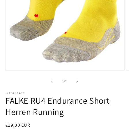
Medien
M
1
2
in
in
von
1
/
7
Modal
M
öffnen
ö
INTERSPROT
FALKE RU4 Endurance Short
Herren Running
Normaler
€19,00 EUR