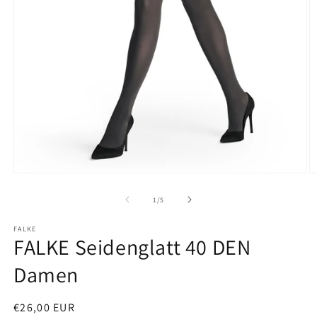
Medien
M
1
2
in
in
von
1
/
5
Modal
M
öffnen
ö
FALKE
FALKE Seidenglatt 40 DEN
Damen
Normaler
€26,00 EUR