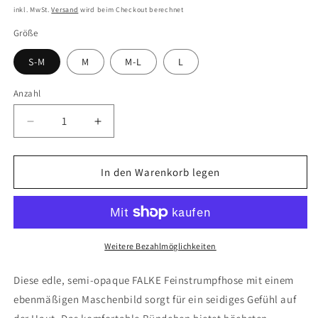
Preis
inkl. MwSt.
Versand
wird beim Checkout berechnet
Größe
S-M
M
M-L
L
Anzahl
Verringere
Erhöhe
die
die
Menge
Menge
für
für
In den Warenkorb legen
FALKE
FALKE
Seidenglatt
Seidenglatt
40
40
DEN
DEN
Damen
Damen
Weitere Bezahlmöglichkeiten
Diese edle, semi-opaque FALKE Feinstrumpfhose mit einem
ebenmäßigen Maschenbild sorgt für ein seidiges Gefühl auf