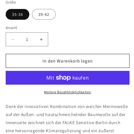
Größe
35-38
39-42
Anzahl
Verringere
Erhöhe
die
die
Menge
Menge
für
für
In den Warenkorb legen
FALKE
FALKE
Sensitive
Sensitive
Berlin
Berlin
Damen
Damen
Weitere Bezahlmöglichkeiten
Dank der innovativen Kombination von weicher Merinowolle
auf der Außen- und hautschmeichelnder Baumwolle auf der
Innenseite zeichnet sich der FALKE Sensitive Berlin durch
eine hervorragende Klimaregulierung und ein äußerst