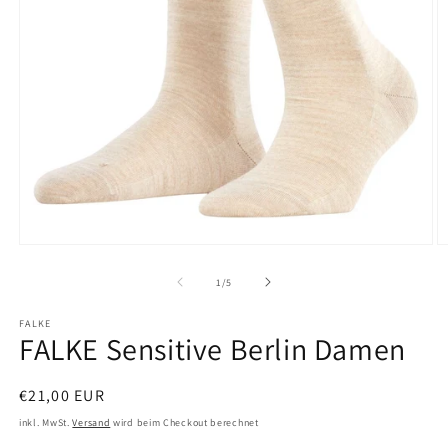
Medien
M
1
2
in
in
von
1
/
5
Modal
M
öffnen
ö
FALKE
FALKE Sensitive Berlin Damen
Normaler
€21,00 EUR
Preis
inkl. MwSt.
Versand
wird beim Checkout berechnet