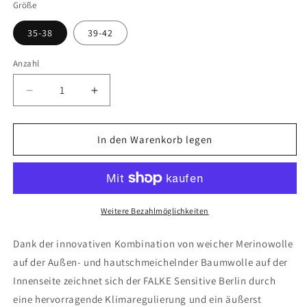
Größe
35-38
39-42
Anzahl
Verringere
Erhöhe
die
die
Menge
Menge
für
für
In den Warenkorb legen
FALKE
FALKE
Sensitive
Sensitive
Berlin
Berlin
Damen
Damen
Weitere Bezahlmöglichkeiten
Dank der innovativen Kombination von weicher Merinowolle
auf der Außen- und hautschmeichelnder Baumwolle auf der
Innenseite zeichnet sich der FALKE Sensitive Berlin durch
eine hervorragende Klimaregulierung und ein äußerst