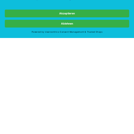
80% Polyamid
20% Elastan
Widerruf
Altersgruppe
Erwachsene
Zielgruppe
Weiblich
Suchfarbe
Beige
Lieferzeit bei Verfügbarkeit ca. 1-3 Werktage
4 auf Lager