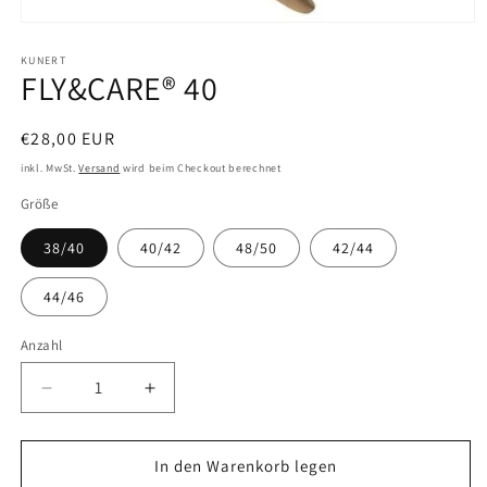
Medien
1
in
KUNERT
FLY&CARE® 40
Modal
öffnen
Normaler
€28,00 EUR
Preis
inkl. MwSt.
Versand
wird beim Checkout berechnet
Größe
38/40
40/42
48/50
42/44
44/46
Anzahl
Verringere
Erhöhe
die
die
Menge
Menge
für
für
In den Warenkorb legen