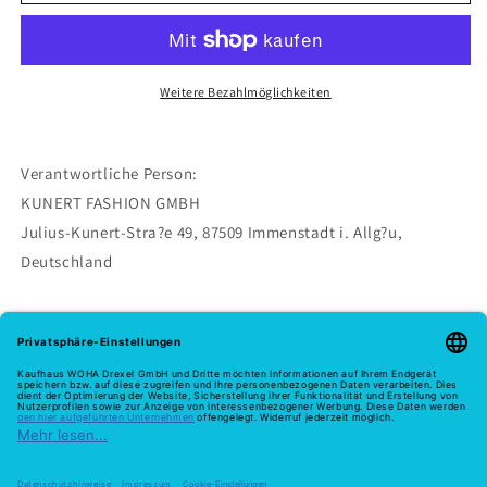
FLY&amp;CARE®
FLY&amp;CARE®
40
40
Weitere Bezahlmöglichkeiten
Verantwortliche Person:
KUNERT FASHION GMBH
Julius-Kunert-Stra?e 49, 87509 Immenstadt i. Allg?u,
Deutschland
service@kunert.de
https://corporate.kunert.de
Farbe
cashmere
Material