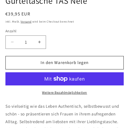
Gürteltasche TAS Nele
Normaler
€39,95 EUR
Preis
inkl. MwSt.
Versand
wird beim Checkout berechnet
Anzahl
Verringere
Erhöhe
die
die
Menge
Menge
für
für
In den Warenkorb legen
Gürteltasche
Gürteltasche
TAS
TAS
Nele
Nele
Weitere Bezahlmöglichkeiten
So vielseitig wie das Leben Authentisch, selbstbewusst und
schön - so präsentieren sich Frauen in ihrem aufregenden
Alltag. Selbstredend am liebsten mit ihrer Lieblingstasche.