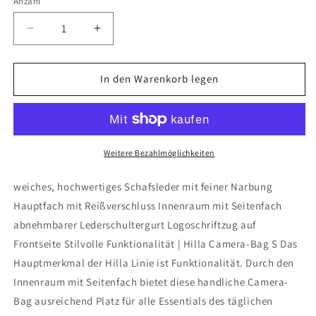
Anzahl
Verringere
Erhöhe
die
die
Menge
Menge
für
für
In den Warenkorb legen
Hilla
Hilla
Camera
Camera
Bag
Bag
S
S
Weitere Bezahlmöglichkeiten
weiches, hochwertiges Schafsleder mit feiner Narbung
Hauptfach mit Reißverschluss Innenraum mit Seitenfach
abnehmbarer Lederschultergurt Logoschriftzug auf
Frontseite Stilvolle Funktionalität | Hilla Camera-Bag S Das
Hauptmerkmal der Hilla Linie ist Funktionalität. Durch den
Innenraum mit Seitenfach bietet diese handliche Camera-
Bag ausreichend Platz für alle Essentials des täglichen