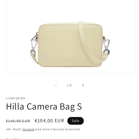
Medien
M
1
2
in
in
von
1
/
5
Modal
M
öffnen
ö
LIEBESKIND
Hilla Camera Bag S
Normaler
Verkaufspreis
€104,00 EUR
€149,90 EUR
Sale
Preis
inkl. MwSt.
Versand
wird beim Checkout berechnet