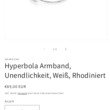
Medien
M
1
2
in
in
von
1
/
5
Modal
M
öffnen
ö
SWAROVSKI
Hyperbola Armband,
Unendlichkeit, Weiß, Rhodiniert
Normaler
€89,00 EUR
Preis
inkl. MwSt.
Versand
wird beim Checkout berechnet
Anzahl