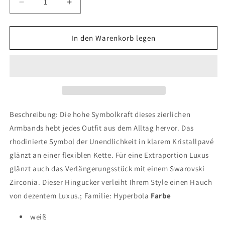
Verringere
Erhöhe
die
die
Menge
Menge
für
für
In den Warenkorb legen
Hyperbola
Hyperbola
Armband,
Armband,
Unendlichkeit,
Unendlichkeit,
Weiß,
Weiß,
Rhodiniert
Rhodiniert
Beschreibung: Die hohe Symbolkraft dieses zierlichen
Armbands hebt jedes Outfit aus dem Alltag hervor. Das
rhodinierte Symbol der Unendlichkeit in klarem Kristallpavé
glänzt an einer flexiblen Kette. Für eine Extraportion Luxus
glänzt auch das Verlängerungsstück mit einem Swarovski
Zirconia. Dieser Hingucker verleiht Ihrem Style einen Hauch
von dezentem Luxus.; Familie: Hyperbola
Farbe
weiß