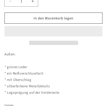
Verringere
Erhöhe
die
die
Menge
Menge
für
für
In den Warenkorb legen
Lemberg
Lemberg
Margarete
Margarete
Phonecase
Phonecase
Lv3Fz
Lv3Fz
Außen:
* grünes Leder
* ein Reißverschlussfach
* mit Überschlag
* silberfarbene Metalldetails
* Logoprägung auf der Vorderseite
Innen: