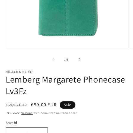
Medien
M
1
2
in
in
von
1
/
5
Modal
M
öffnen
ö
MÜLLER & MEIRER
Lemberg Margarete Phonecase
Lv3Fz
Normaler
Verkaufspreis
€59,00 EUR
€69,95 EUR
Sale
Preis
inkl. MwSt.
Versand
wird beim Checkout berechnet
Anzahl