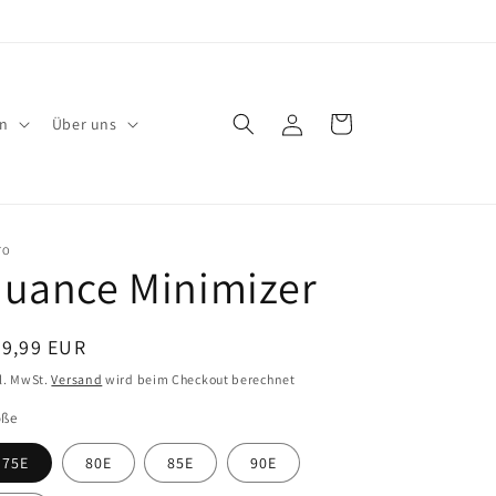
Einloggen
Warenkorb
en
Über uns
TO
nuance Minimizer
ormaler
39,99 EUR
eis
l. MwSt.
Versand
wird beim Checkout berechnet
öße
75E
80E
85E
90E