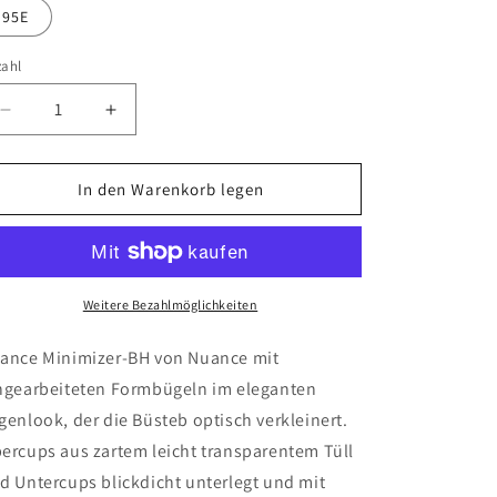
95E
zahl
Verringere
Erhöhe
die
die
Menge
Menge
für
für
In den Warenkorb legen
nuance
nuance
Minimizer
Minimizer
Weitere Bezahlmöglichkeiten
ance Minimizer-BH von Nuance mit
ngearbeiteten Formbügeln im eleganten
genlook, der die Büsteb optisch verkleinert.
ercups aus zartem leicht transparentem Tüll
d Untercups blickdicht unterlegt und mit