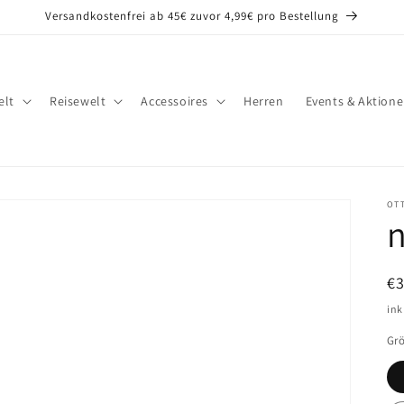
Versandkostenfrei ab 45€ zuvor 4,99€ pro Bestellung
lt
Reisewelt
Accessoires
Herren
Events & Aktion
OT
N
€
Pr
ink
Gr