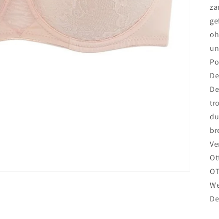
za
ge
oh
un
Po
De
De
tr
du
br
Ve
Ot
O
We
De