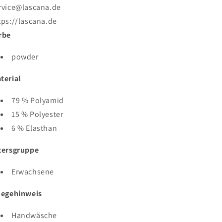
rvice@lascana.de
tps://lascana.de
rbe
powder
terial
79 % Polyamid
15 % Polyester
6 % Elasthan
tersgruppe
Erwachsene
legehinweis
Handwäsche