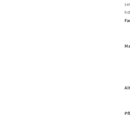
se
ht
Fa
Ma
Al
Pf