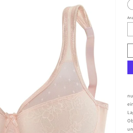
An
nu
ei
La
Ob
un