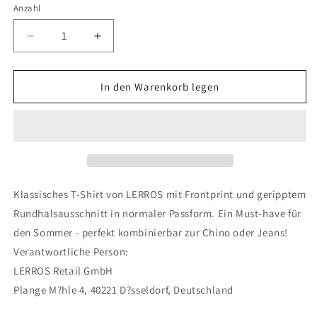
nicht
Anzahl
verfügbar
Verringere
Erhöhe
die
die
Menge
Menge
für
für
In den Warenkorb legen
O-
O-
NECK
NECK
Klassisches T-Shirt von LERROS mit Frontprint und geripptem
Rundhalsausschnitt in normaler Passform. Ein Must-have für
den Sommer - perfekt kombinierbar zur Chino oder Jeans!
Verantwortliche Person:
LERROS Retail GmbH
Plange M?hle 4, 40221 D?sseldorf, Deutschland