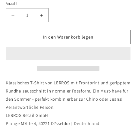
nicht
nicht
Anzahl
verfügbar
verfügbar
Verringere
Erhöhe
die
die
Menge
Menge
für
für
In den Warenkorb legen
O-
O-
NECK
NECK
Klassisches T-Shirt von LERROS mit Frontprint und geripptem
Rundhalsausschnitt in normaler Passform. Ein Must-have für
den Sommer - perfekt kombinierbar zur Chino oder Jeans!
Verantwortliche Person:
LERROS Retail GmbH
Plange M?hle 4, 40221 D?sseldorf, Deutschland