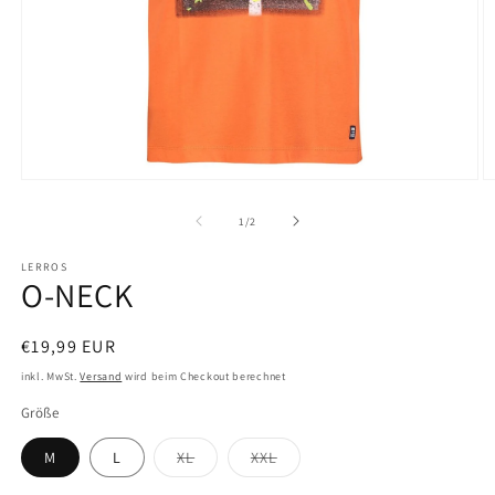
Medien
M
1
2
in
in
von
1
/
2
Modal
M
öffnen
ö
LERROS
O-NECK
Normaler
€19,99 EUR
Preis
inkl. MwSt.
Versand
wird beim Checkout berechnet
Größe
Variante
Variante
M
L
XL
XXL
ausverkauft
ausverkauft
oder
oder