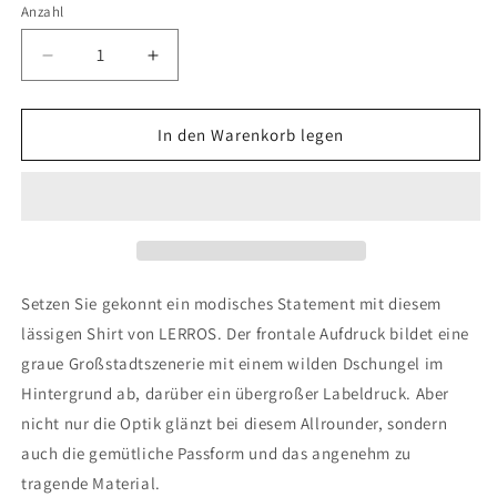
nicht
nicht
Anzahl
verfügbar
verfügbar
Verringere
Erhöhe
die
die
Menge
Menge
für
für
In den Warenkorb legen
O-
O-
NECK
NECK
Setzen Sie gekonnt ein modisches Statement mit diesem
lässigen Shirt von LERROS. Der frontale Aufdruck bildet eine
graue Großstadtszenerie mit einem wilden Dschungel im
Hintergrund ab, darüber ein übergroßer Labeldruck. Aber
nicht nur die Optik glänzt bei diesem Allrounder, sondern
auch die gemütliche Passform und das angenehm zu
tragende Material.