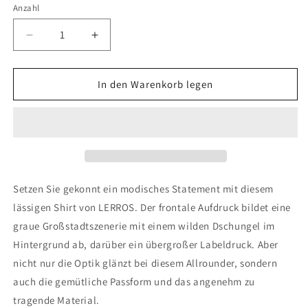
nicht
nicht
nicht
Anzahl
verfügbar
verfügbar
verfügbar
Verringere
Erhöhe
die
die
Menge
Menge
für
für
In den Warenkorb legen
O-
O-
NECK
NECK
Setzen Sie gekonnt ein modisches Statement mit diesem
lässigen Shirt von LERROS. Der frontale Aufdruck bildet eine
graue Großstadtszenerie mit einem wilden Dschungel im
Hintergrund ab, darüber ein übergroßer Labeldruck. Aber
nicht nur die Optik glänzt bei diesem Allrounder, sondern
auch die gemütliche Passform und das angenehm zu
tragende Material.