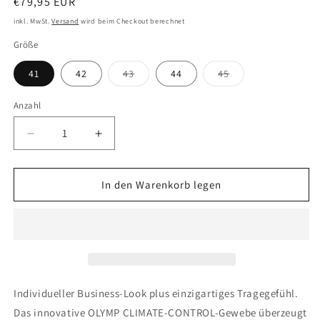
Normaler
€79,95 EUR
Preis
inkl. MwSt.
Versand
wird beim Checkout berechnet
Größe
Variante
Variante
41
42
43
44
45
ausverkauft
ausverkauft
oder
oder
nicht
nicht
Anzahl
verfügbar
verfügbar
Verringere
Erhöhe
die
die
Menge
Menge
für
für
In den Warenkorb legen
OLYMP
OLYMP
Luxor
Luxor
24/Seven
24/Seven
Individueller Business-Look plus einzigartiges Tragegefühl.
Das innovative OLYMP CLIMATE-CONTROL-Gewebe überzeugt