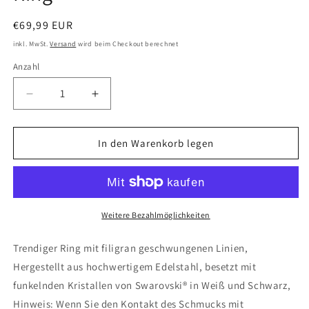
Normaler
€69,99 EUR
Preis
inkl. MwSt.
Versand
wird beim Checkout berechnet
Anzahl
Verringere
Erhöhe
die
die
Menge
Menge
für
für
In den Warenkorb legen
Ring
Ring
Weitere Bezahlmöglichkeiten
Trendiger Ring mit filigran geschwungenen Linien,
Hergestellt aus hochwertigem Edelstahl, besetzt mit
funkelnden Kristallen von Swarovski® in Weiß und Schwarz,
Hinweis: Wenn Sie den Kontakt des Schmucks mit