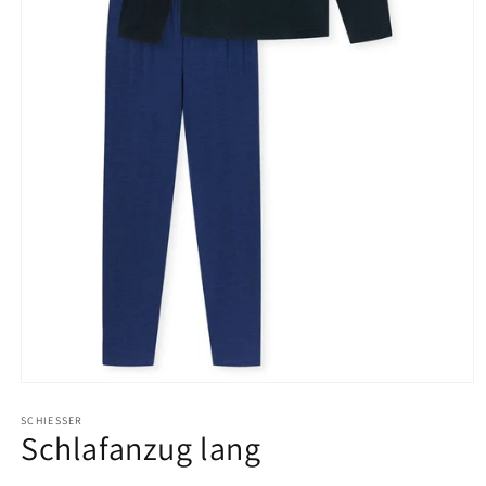
Medien
1
in
SCHIESSER
Schlafanzug lang
Modal
öffnen