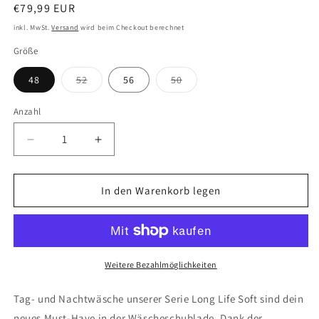
Normaler
€79,99 EUR
Preis
inkl. MwSt.
Versand
wird beim Checkout berechnet
Größe
Variante
Variante
48
52
56
50
ausverkauft
ausverkauft
oder
oder
nicht
nicht
Anzahl
verfügbar
verfügbar
Verringere
Erhöhe
die
die
Menge
Menge
für
für
In den Warenkorb legen
Schlafanzug
Schlafanzug
lang
lang
Weitere Bezahlmöglichkeiten
Tag- und Nachtwäsche unserer Serie Long Life Soft sind dein
neues Must-Have in der Wäscheschublade. Dank der