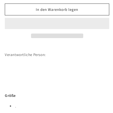
Menge
Menge
für
für
In den Warenkorb legen
Scout
Scout
Genius
Genius
Set
Set
Magic
Magic
Sea
Sea
Verantwortliche Person:
Größe
.