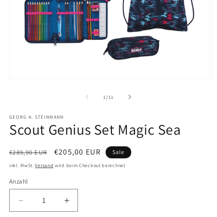
Medien
M
1
2
in
in
von
1
/
11
Modal
M
öffnen
ö
GEORG A. STEINMANN
Scout Genius Set Magic Sea
Normaler
Verkaufspreis
€205,00 EUR
€289,90 EUR
Sale
Preis
inkl. MwSt.
Versand
wird beim Checkout berechnet
Anzahl
Verringere
Erhöhe
die
die