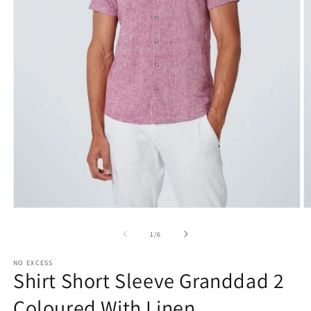
Medien
M
1
2
in
in
von
1
/
6
Modal
M
öffnen
ö
NO EXCESS
Shirt Short Sleeve Granddad 2
Coloured With Linen