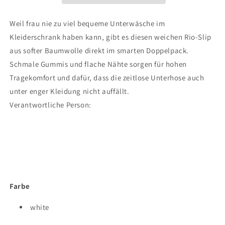
Pack
Pack
Cotton
Cotton
Weil frau nie zu viel bequeme Unterwäsche im
Advantage
Advantage
Kleiderschrank haben kann, gibt es diesen weichen Rio-Slip
aus softer Baumwolle direkt im smarten Doppelpack.
Schmale Gummis und flache Nähte sorgen für hohen
Tragekomfort und dafür, dass die zeitlose Unterhose auch
unter enger Kleidung nicht auffällt.
Verantwortliche Person:
Farbe
white