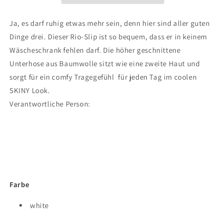
Pack
Pack
Cotton
Cotton
Ja, es darf ruhig etwas mehr sein, denn hier sind aller guten
Essentials
Essentials
Dinge drei. Dieser Rio-Slip ist so bequem, dass er in keinem
Wäscheschrank fehlen darf. Die höher geschnittene
Unterhose aus Baumwolle sitzt wie eine zweite Haut und
sorgt für ein comfy Tragegefühl  für jeden Tag im coolen
SKINY Look.
Verantwortliche Person:
Farbe
white