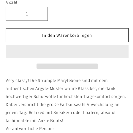
Anzahl
Verringere
Erhöhe
die
die
Menge
Menge
für
für
In den Warenkorb legen
Socken
Socken
Marylebone
Marylebone
Very classy! Die Strümpfe Marylebone sind mit dem
authentischen Argyle-Muster wahre Klassiker, die dank
hochwertiger Schurwolle für höchsten Tragekomfort sorgen.
Dabei verspricht die große Farbauswahl Abwechslung an
jedem Tag. Relaxed mit Sneakern oder Loafern, absolut
fashionable mit Ankle Boots!
Verantwortliche Person: