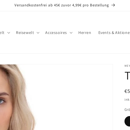
Versandkostenfrei ab 45€ zuvor 4,99€ pro Bestellung
lt
Reisewelt
Accessoires
Herren
Events & Aktion
ME
T
N
€
Pr
ink
Gr