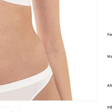
Fa
Ma
Al
Pf