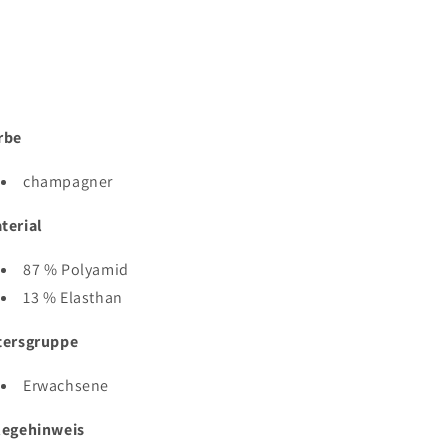
rbe
champagner
terial
87 % Polyamid
13 % Elasthan
tersgruppe
Erwachsene
legehinweis