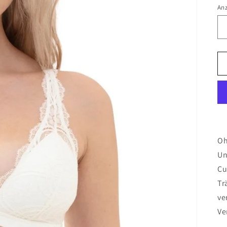
An
Oh
Un
Cu
Tr
ve
Ve