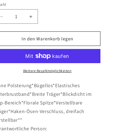
nicht
nicht
nicht
nicht
zahl
verfügbar
verfügbar
verfügbar
verfügbar
Verringere
Erhöhe
die
die
Menge
Menge
für
für
In den Warenkorb legen
Triangle-
Triangle-
BH
BH
Weitere Bezahlmöglichkeiten
ne Polsterung*Bügellos*Elastisches
terbrustband*Breite Träger*Blickdicht im
p-Bereich*Florale Spitze*Verstellbare
äger*Haken-Ösen-Verschluss, dreifach
rstellbar**
rantwortliche Person: