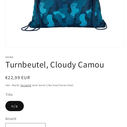
Medien
1
in
HAMA
Turnbeutel, Cloudy Camou
Modal
öffnen
Normaler
€22,99 EUR
Preis
inkl. MwSt.
Versand
wird beim Checkout berechnet
Title
n/a
Anzahl