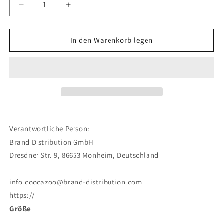
Verringere
Erhöhe
die
die
Menge
Menge
für
für
In den Warenkorb legen
Turnbeutel,
Turnbeutel,
Cloudy
Cloudy
Camou
Camou
Verantwortliche Person:
Brand Distribution GmbH
Dresdner Str. 9, 86653 Monheim, Deutschland
info.coocazoo@brand-distribution.com
https://
Größe