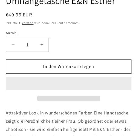
Umhängetasche E&N Esther
Normaler
€49,99 EUR
Preis
inkl. MwSt.
Versand
wird beim Checkout berechnet
Anzahl
Verringere
Erhöhe
die
die
Menge
Menge
für
für
In den Warenkorb legen
Umhängetasche
Umhängetasche
E&amp;N
E&amp;N
Esther
Esther
Attraktiver Look in wunderschönen Farben Eine Handtasche
zeigt die Persönlichkeit einer Frau. Ob geordnet oder etwas
chaotisch - sie wird einfach heißgeliebt! Mit E&N Esther - der