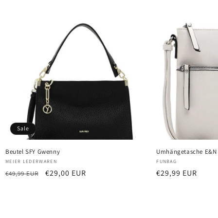
Sale
Beutel SFY Gwenny
Umhängetasche E&
Anbieter:
Anbieter:
MEIER LEDERWAREN
FUNBAG
Normaler
Verkaufspreis
€29,00 EUR
Normaler
€29,99 EUR
€49,99 EUR
Preis
Preis