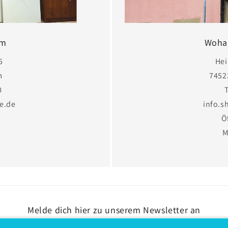
im
Woha 
5
Hei
m
7452
0
e.de
info.
:
Ö
M
Melde dich hier zu unserem Newsletter an