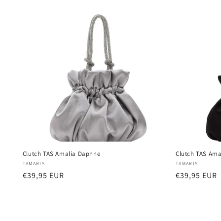
Clutch TAS Amalia Daphne
Clutch TAS Ama
Anbieter:
Anbieter:
TAMARIS
TAMARIS
Normaler
€39,95 EUR
Normaler
€39,95 EUR
Preis
Preis