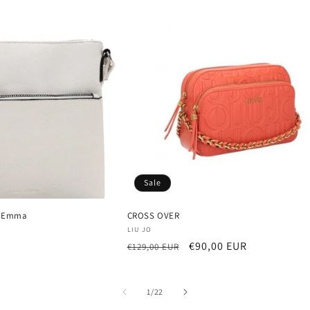
Sale
N Emma
CROSS OVER
Anbieter:
LIU JO
Normaler
Verkaufspreis
€90,00 EUR
€129,00 EUR
Preis
von
1
/
22