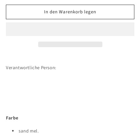
Menge
Menge
für
für
In den Warenkorb legen
Unisex
Unisex
comfort
comfort
invisible
invisible
low
low
Footies
Footies
2p
2p
Verantwortliche Person:
Farbe
sand mel.